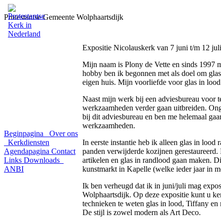
Protestantse Gemeente Wolphaartsdijk
Expositie Nicolauskerk van 7 juni t/m 12 jul
Mijn naam is Plony de Vette en sinds 1997 
hobby ben ik begonnen met als doel om glas
eigen huis. Mijn voorliefde voor glas in lood
Naast mijn werk bij een adviesbureau voor te
werkzaamheden verder gaan uitbreiden. Onge
bij dit adviesbureau en ben me helemaal gaa
werkzaamheden.
Beginpagina
Over ons
Kerkdiensten
In eerste instantie heb ik alleen glas in lo
Agendapagina
Contact
panden verwijderde kozijnen gerestaureerd. L
Links
Downloads
artikelen en glas in randlood gaan maken. Dit
ANBI
kunstmarkt in Kapelle (welke ieder jaar in 
Ik ben verheugd dat ik in juni/juli mag expo
Wolphaartsdijk. Op deze expositie kunt u k
technieken te weten glas in lood, Tiffany en
De stijl is zowel modern als Art Deco.