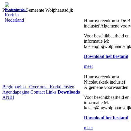
Protestantse Gemeente Wolphaartsdijk
Huurovereenkomst De B
inclusief Algemene voor
Voor beschikbaarheid en
informatie M:
koster@pgwolphaartsdijk
Download het bestand
meer
Huurovereenkomst
Nicolauskerk inclusief
Beginpagina
Over ons
Kerkdiensten
Algemene voorwaarden
Agendapagina
Contact
Links
Downloads
ANBI
Voor beschikbaarheid en
informatie M:
koster@pgwolphaartsdijk
Download het bestand
meer