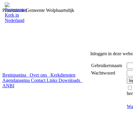
Protestantse Gemeente Wolphaartsdijk
Inloggen in deze websi
Gebruikersnaam
Wachtwoord
Beginpagina
Over ons
Kerkdiensten
Agendapagina
Contact
Links
Downloads
ANBI
her
Wa