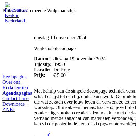
Protestantse Gemeente Wolphaartsdijk
dinsdag 19 november 2024
Workshop decoupage
Datum:
dinsdag 19 november 2024
Tijdstip:
19:30
Locatie:
De Brug
Prijs:
€ 5,00
Beginpagina
Over ons
Kerkdiensten
Met behulp van de simpele decoupage techniek vera
Agendapagina
schaal of lijst tot een bijzonder kunstwerk. Gebruik 
Contact
Links
die wat zeggen over jouw leven en verwerk ze tot een
Downloads
workshop. Of maak een themaschaal voor jezelf of al
ANBI
zonder uitgesproken creatief talent maak je met de de
verband met de aanschaf van materialen verbonden, 
kan via de poster in de kerk of via pgwwinterwerk@