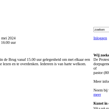
n
 mei 2024
Inloggen
 16:00 uur
Wij zoeke
in de Brug vanaf 15.00 uur gelegenheid om met elkaar een
De Protes
 te lezen en te overdenken. Iedereen is van harte welkom.
dorpsgeme
of
pastor (8
Meer infor
Neem bij 
meer
Kunst in
Wilt u ook ex