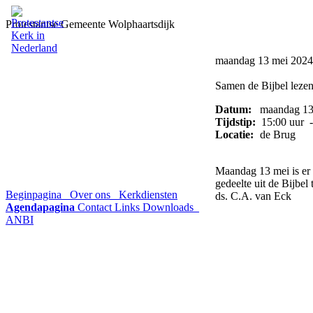
Protestantse Gemeente Wolphaartsdijk
maandag 13 mei 2024
Samen de Bijbel leze
Datum:
maandag 13
Tijdstip:
15:00 uur -
Locatie:
de Brug
Maandag 13 mei is er 
gedeelte uit de Bijbel
Beginpagina
Over ons
Kerkdiensten
ds. C.A. van Eck
Agendapagina
Contact
Links
Downloads
ANBI