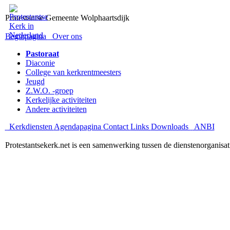
Protestantse Gemeente Wolphaartsdijk
Beginpagina
Over ons
Pastoraat
Diaconie
College van kerkrentmeesters
Jeugd
Z.W.O. -groep
Kerkelijke activiteiten
Andere activiteiten
Kerkdiensten
Agendapagina
Contact
Links
Downloads
ANBI
Protestantsekerk.net is een samenwerking tussen de dienstenorganisa