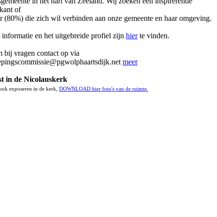
gemeente in het hart van Zeeland. Wij zoeken een inspirerende
kant of
or (80%) die zich wil verbinden aan onze gemeente en haar omgeving.
informatie en het uitgebreide profiel zijn
hier
te vinden.
bij vragen contact op via
epingscommissie@pgwolphaartsdijk.net
meer
t in de Nicolauskerk
 ook exposeren in de kerk,
DOWNLOAD hier foto's van de ruimte.