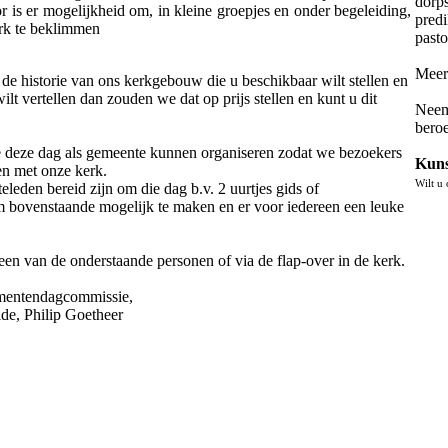
dorps
 is er mogelijkheid om, in kleine groepjes en onder begeleiding,
predi
erk te beklimmen
past
Meer 
 de historie van ons kerkgebouw die u beschikbaar wilt stellen en
wilt vertellen dan zouden we dat op prijs stellen en kunt u dit
Neem 
bero
e deze dag als gemeente kunnen organiseren zodat we bezoekers
Kuns
en met onze kerk.
Wilt u
leden bereid zijn om die dag b.v. 2 uurtjes gids of
m bovenstaande mogelijk te maken en er voor iedereen een leuke
een van de onderstaande personen of via de flap-over in de kerk.
entendagcommissie,
lde, Philip Goetheer