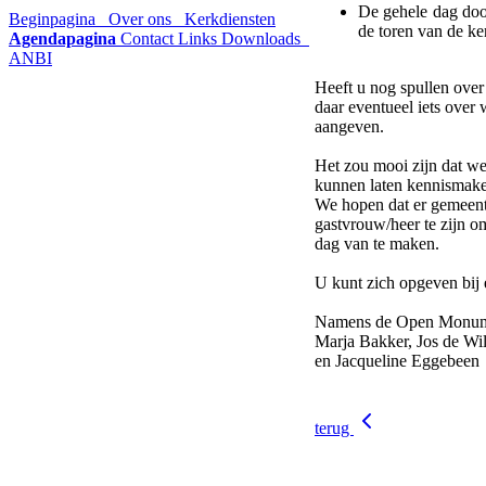
De gehele dag door
Beginpagina
Over ons
Kerkdiensten
de toren van de k
Agendapagina
Contact
Links
Downloads
ANBI
Heeft u nog spullen over
daar eventueel iets over 
aangeven.
Het zou mooi zijn dat w
kunnen laten kennismak
We hopen dat er gemeente
gastvrouw/heer te zijn o
dag van te maken.
U kunt zich opgeven bij 
Namens de Open Monum
Marja Bakker, Jos de Wi
en Jacqueline Eggebeen
terug