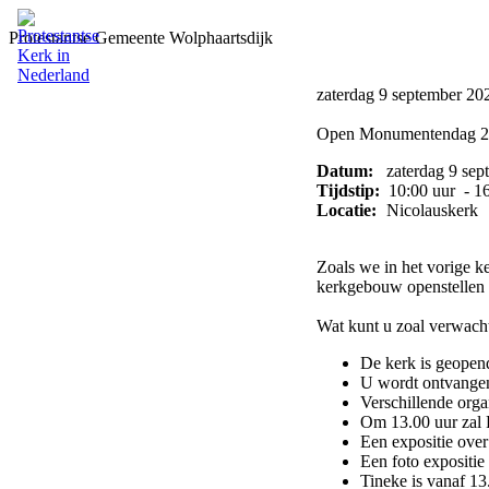
Protestantse Gemeente Wolphaartsdijk
zaterdag 9 september 20
Open Monumentendag 
Datum:
zaterdag 9 sep
Tijdstip:
10:00 uur - 16
Locatie:
Nicolauskerk
Zoals we in het vorige k
kerkgebouw openstellen
Wat kunt u zoal verwach
De kerk is geopend
U wordt ontvangen
Verschillende orga
Om 13.00 uur zal R
Een expositie ove
Een foto expositie
Tineke is vanaf 13