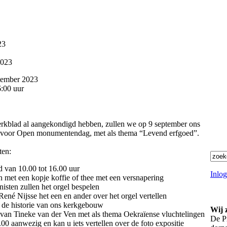
23
2023
tember 2023
:00 uur
erkblad al aangekondigd hebben, zullen we op 9 september ons
 voor Open monumentendag, met als thema “Levend erfgoed”.
ten:
 van 10.00 tot 16.00 uur
Inlo
 met een kopje koffie of thee met een versnapering
nisten zullen het orgel bespelen
ené Nijsse het een en ander over het orgel vertellen
r de historie van ons kerkgebouw
Wij 
 van Tineke van der Ven met als thema Oekraïense vluchtelingen
De Pr
.00 aanwezig en kan u iets vertellen over de foto expositie