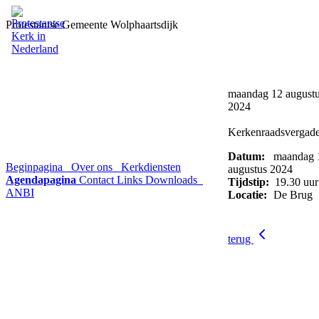
Protestantse Gemeente Wolphaartsdijk
maandag 12 august
2024
Kerkenraadsvergade
Datum:
maandag 
Beginpagina
Over ons
Kerkdiensten
augustus 2024
Agendapagina
Contact
Links
Downloads
Tijdstip:
19.30 uur
ANBI
Locatie:
De Brug
terug