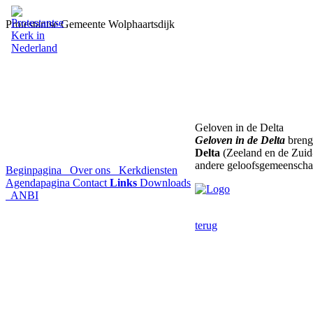
Protestantse Gemeente Wolphaartsdijk
Geloven in de Delta
Geloven in de Delta
brengt
Delta
(Zeeland en de Zuid
andere geloofsgemeenscha
Beginpagina
Over ons
Kerkdiensten
Agendapagina
Contact
Links
Downloads
ANBI
terug