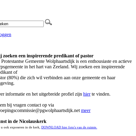
loggen
j zoeken een inspirerende predikant of pastor
 Protestantse Gemeente Wolphaartsdijk is een enthousiaste en actieve
rpsgemeente in het hart van Zeeland. Wij zoeken een inspirerende
dikant of
stor (80%) die zich wil verbinden aan onze gemeente en haar
geving.
r informatie en het uitgebreide profiel zijn
hier
te vinden.
em bij vragen contact op via
roepingscommissie@pgwolphaartsdijk.net
meer
nst in de Nicolauskerk
t u ook exposeren in de kerk,
DOWNLOAD hier foto's van de ruimte.