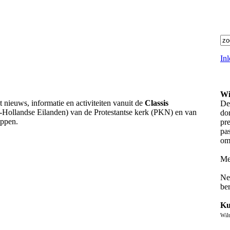
In
Wi
 nieuws, informatie en activiteiten vanuit de
Classis
De
-Hollandse Eilanden) van de Protestantse kerk (PKN) en van
do
ppen.
pre
pa
om
Mee
Ne
be
Ku
Wil