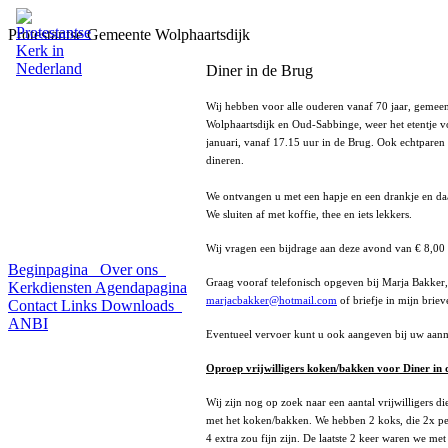
Protestantse Gemeente Wolphaartsdijk
Diner in de Brug
Wij hebben voor alle ouderen vanaf 70 jaar, gemee
Wolphaartsdijk en Oud-Sabbinge, weer het etentje 
januari, vanaf 17.15 uur in de Brug. Ook echtpare
dineren.
We ontvangen u met een hapje en een drankje en da
We sluiten af met koffie, thee en iets lekkers.
Wij vragen een bijdrage aan deze avond van € 8,00
Beginpagina
Over ons
Graag vooraf telefonisch opgeven bij Marja Bakker,
Kerkdiensten
Agendapagina
marjacbakker@hotmail.com
of briefje in mijn briev
Contact
Links
Downloads
ANBI
Eventueel vervoer kunt u ook aangeven bij uw aan
Oproep vrijwilligers koken/bakken voor Diner in 
Wij zijn nog op zoek naar een aantal vrijwilligers d
met het koken/bakken. We hebben 2 koks, die 2x per
4 extra zou fijn zijn. De laatste 2 keer waren we me