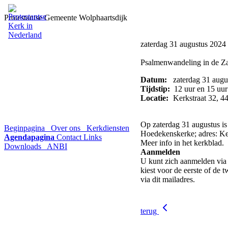
Protestantse Gemeente Wolphaartsdijk
zaterdag 31 augustus 2024
Psalmenwandeling in de Z
Datum:
zaterdag 31 augu
Tijdstip:
12 uur en 15 uur
Locatie:
Kerkstraat 32, 
Op zaterdag 31 augustus is
Beginpagina
Over ons
Kerkdiensten
Hoedekenskerke; adres: Ke
Agendapagina
Contact
Links
Meer info in het kerkblad.
Downloads
ANBI
Aanmelden
U kunt zich aanmelden via
kiest voor de eerste of de 
via dit mailadres.
terug