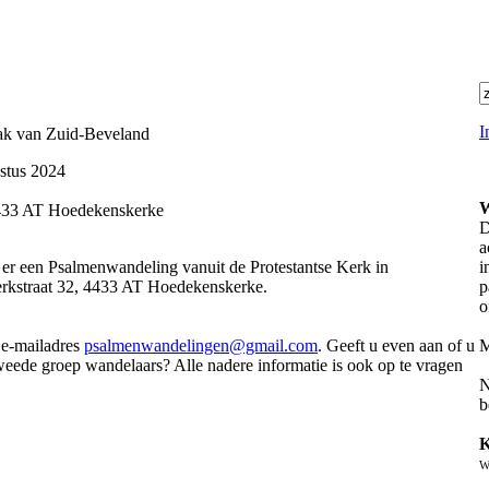
I
ak van Zuid-Beveland
stus 2024
W
4433 AT Hoedekenskerke
D
a
 er een Psalmenwandeling vanuit de Protestantse Kerk in
i
rkstraat 32, 4433 AT Hoedekenskerke.
p
o
 e-mailadres
psalmenwandelingen@gmail.com
. Geeft u even aan of u
M
tweede groep wandelaars? Alle nadere informatie is ook op te vragen
N
b
K
W