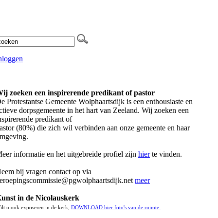
nloggen
ij zoeken een inspirerende predikant of pastor
e Protestantse Gemeente Wolphaartsdijk is een enthousiaste en
ctieve dorpsgemeente in het hart van Zeeland. Wij zoeken een
nspirerende predikant of
astor (80%) die zich wil verbinden aan onze gemeente en haar
mgeving.
eer informatie en het uitgebreide profiel zijn
hier
te vinden.
eem bij vragen contact op via
eroepingscommissie@pgwolphaartsdijk.net
meer
unst in de Nicolauskerk
ilt u ook exposeren in de kerk,
DOWNLOAD hier foto's van de ruimte.