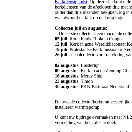
Kerkdienstgemist
: Op deze site kunt u de
kerkdiensten van de afgelopen drie maan
ouder dan drie maanden bekijken, log in
wachtwoord en klik op de knop login.
Collecten juli en augustus:
- De eerste collecte is een diaconale colle
05 juli
Rode Kruis Ebola in Congo
12 juli
Kerk in actie Werelddiaconaat K
19 juli
Protestantse Kerk missionair Ne
26 juli
schaalcollecte voor de viering v
02 augustus
Luisterlijn
09 augustus
Kerk in actie Zending Gha
16 augustus
Mercy Ship
23 augustus
Timon
30 augustus
PKN Pastoraat Nederland
De tweede collecte (kerkrentmeesterlijke c
installeren warmtepomp.
U kunt uw bijdrage overmaken naar 
vermelding van het collecte doel.