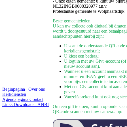
- Onze eigen gemeente: u kunt uw bijdr
NL32INGB0008320977 t.n.v.
Protestantse gemeente te Wolphaartsdijk.
Beste gemeenteleden,
U kan uw collecte ook digitaal bij dragen
wordt u doorgestuurd naar een betaalpag
aandachtspunten hierbij zijn:
U scant de onderstaande QR code of
kerkdienstgemist.nl;
U kiest een bedrag;
U logt in met uw Givt -account (of
nieuw account aan).
Wanneer u een account aanmaakt m
nummer en IBAN geeft u een SEPA
voor bijv. een collecte te incassere
Met een Givt-account kunt aan alle
Beginpagina
Over ons
geven.
Kerkdiensten
Vanzelfsprekend kunt ook nog stee
Agendapagina
Contact
Links
Downloads
ANBI
Om een gift te doen, kunt u op onderstaa
QR‑code scannen met uw camera-app: