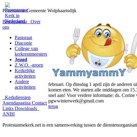
Protestantse Gemeente Wolphaartsdijk
Beginpagina
Over
ons
Pastoraat
Diaconie
College van
kerkrentmeesters
Jeugd
Z.W.O. -groep
Kerkelijke
activiteiten
Andere
februari. Op dinsdag 1 april zijn de anderen 
activiteiten
komen eten. We starten alle middagen om 15.3
snel aan! Voor verdere informatie: ds. Corine
Kerkdiensten
pgwwinterwerk@gmail.com
Agendapagina
Contact
terug
Links
Downloads
ANBI
Protestantsekerk.net is een samenwerking tussen de dienstenorganisat