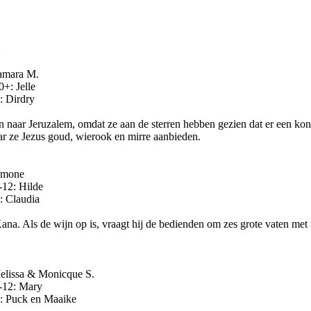
mara M.
: Jelle
dry
 naar Jeruzalem, omdat ze aan de sterren hebben gezien dat er een koni
r ze Jezus goud, wierook en mirre aanbieden.
mone
12: Hilde
: Claudia
 Kana. Als de wijn op is, vraagt hij de bedienden om zes grote vaten met
ssa & Monicque S.
12: Mary
: Puck en Maaike