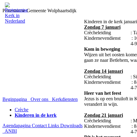
Protestantse Gemeente Wolphaartsdijk
Kinderen in de kerk januari
Zondag 7 januari
Crècheleiding : Ta
Kindernevendienst : 10+
4-9: Dir
Kom in beweging
Wijzen uit het oosten komen
gaan ze naar Betlehem, waa
Zondag 14 januari
Crècheleiding : Si
Kindernevendienst : 8-
4-7
Heer van het feest
Jezus is op een bruiloft in
Beginpagina
Over ons
Kerkdiensten
verandert in wijn.
Crèche
Kinderen in de kerk
Zondag 21 januari
Crècheleiding : Meli
Agendapagina
Contact
Links
Downloads
Kindernevendienst : 8-
ANBI
4-7