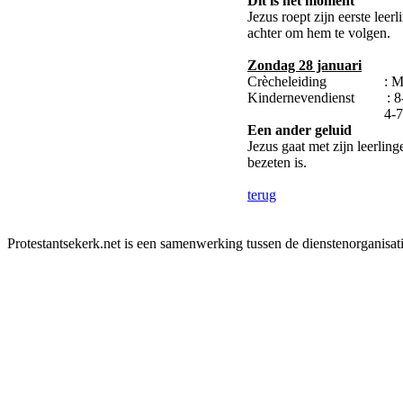
Dit is het moment
Jezus roept zijn eerste lee
achter om hem te volgen.
Zondag 28 januari
Crècheleiding : M
Kindernevendienst : 8-
4-7: Hil
Een ander geluid
Jezus gaat met zijn leerli
bezeten is.
terug
Protestantsekerk.net is een samenwerking tussen de dienstenorganisat