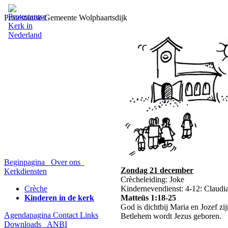
Protestantse Gemeente Wolphaartsdijk
Beginpagina
Over ons
Zondag 21 december
Kerkdiensten
Crècheleiding: Joke
Crèche
Kindernevendienst: 4-12: Claudi
Kinderen in de kerk
Matteüs 1:18-25
God is dichtbij Maria en Jozef z
Agendapagina
Contact
Links
Betlehem wordt Jezus geboren.
Downloads
ANBI