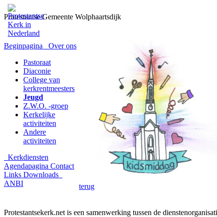
Protestantse Gemeente Wolphaartsdijk
Beginpagina
Over ons
Pastoraat
Diaconie
College van
kerkrentmeesters
Jeugd
Z.W.O. -groep
Kerkelijke
activiteiten
Andere
activiteiten
Kerkdiensten
Agendapagina
Contact
Links
Downloads
ANBI
terug
Protestantsekerk.net is een samenwerking tussen de dienstenorganisat