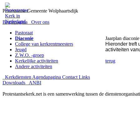
Protestantse Gemeente Wolphaartsdijk
Beginpagina
Over ons
Pastoraat
Diaconie
Jaarplan diaconie
College van kerkrentmeesters
Hieronder tref
Jeugd
activiteiten van
Z.W.O. -groep
Kerkelijke activiteiten
terug
Andere activiteiten
Kerkdiensten
Agendapagina
Contact
Links
Downloads
ANBI
Protestantsekerk.net is een samenwerking tussen de dienstenorganisat