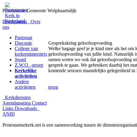
Protestantse Gemeente Wolphaartsdijk
Beginpagina
Over
ons
Pastoraat
Diaconie
Gesprekskring geloofsopvoeding
College van
Welke bagage geef je je kind mee als het om 
kerkrentmeesters
geloofsopvoeding van jullie kind. Natuurlijk i
Jeugd
samen weten we ook dat geloofsopvoeding niet
Z.W.O. -groep
gesprek te gaan. We gebruiken daarbij het mat
Kerkelijke
komende seizoen maandelijks gelegenheid in 
activiteiten
Andere
activiteiten
terug
Kerkdiensten
Agendapagina
Contact
Links
Downloads
ANBI
Protestantsekerk.net is een samenwerking tussen de dienstenorganisat