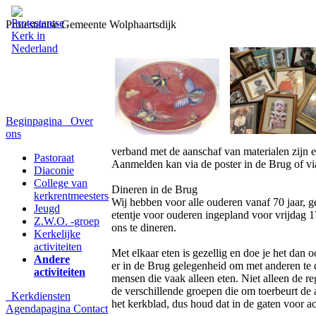
Protestantse Gemeente Wolphaartsdijk
Beginpagina
Over
ons
verband met de aanschaf van materialen zijn 
Pastoraat
Aanmelden kan via de poster in de Brug of
Diaconie
College van
Dineren in de Brug
kerkrentmeesters
Wij hebben voor alle ouderen vanaf 70 jaar,
Jeugd
etentje voor ouderen ingepland voor vrijdag 
Z.W.O. -groep
ons te dineren.
Kerkelijke
activiteiten
Met elkaar eten is gezellig en doe je het dan o
Andere
er in de Brug gelegenheid om met anderen te d
activiteiten
mensen die vaak alleen eten. Niet alleen de 
de verschillende groepen die om toerbeurt de
Kerkdiensten
het kerkblad, dus houd dat in de gaten voor a
Agendapagina
Contact