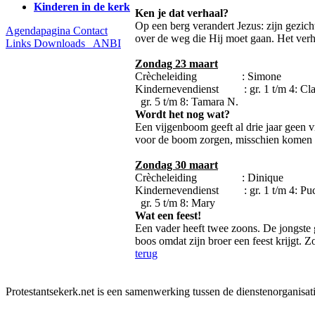
Kinderen in de kerk
Ken je dat verhaal?
Op een berg verandert Jezus: zijn gezich
Agendapagina
Contact
over de weg die Hij moet gaan. Het verha
Links
Downloads
ANBI
Zondag 23 maart
Crècheleiding : Simone
Kindernevendienst : gr. 1 t/m 4: Cla
gr. 5 t/m 8: Tamara N.
Wordt het nog wat?
Een vijgenboom geeft al drie jaar geen 
voor de boom zorgen, misschien komen e
Zondag 30 maart
Crècheleiding : Dinique
Kindernevendienst : gr. 1 t/m 4: Pu
gr. 5 t/m 8: Mary
Wat een feest!
Een vader heeft twee zoons. De jongste g
boos omdat zijn broer een feest krijgt. 
terug
Protestantsekerk.net is een samenwerking tussen de dienstenorganisat