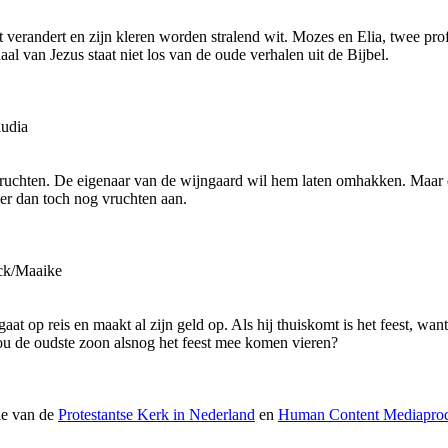
t verandert en zijn kleren worden stralend wit. Mozes en Elia, twee pr
al van Jezus staat niet los van de oude verhalen uit de Bijbel.
udia
vruchten. De eigenaar van de wijngaard wil hem laten omhakken. Maar d
r dan toch nog vruchten aan.
ck/Maaike
aat op reis en maakt al zijn geld op. Als hij thuiskomt is het feest, wa
Zou de oudste zoon alsnog het feest mee komen vieren?
ie van de
Protestantse Kerk in Nederland
en
Human Content Mediaprod