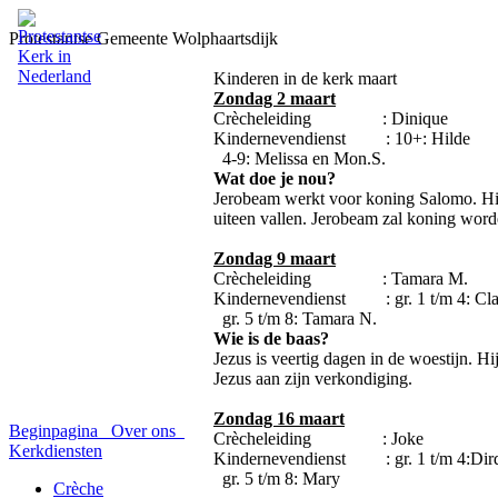
Protestantse Gemeente Wolphaartsdijk
Kinderen in de kerk maart
Zondag 2 maart
Crècheleiding : Dinique
Kindernevendienst : 10+: Hilde
4-9: Melissa en Mon.S.
Wat doe je nou?
Jerobeam werkt voor koning Salomo. Hij 
uiteen vallen. Jerobeam zal koning word
Zondag 9 maart
Crècheleiding : Tamara M.
Kindernevendienst : gr. 1 t/m 4: Cla
gr. 5 t/m 8: Tamara N.
Wie is de baas?
Jezus is veertig dagen in de woestijn. H
Jezus aan zijn verkondiging.
Zondag 16 maart
Beginpagina
Over ons
Crècheleiding : Joke
Kerkdiensten
Kindernevendienst : gr. 1 t/m 4:Dir
gr. 5 t/m 8: Mary
Crèche