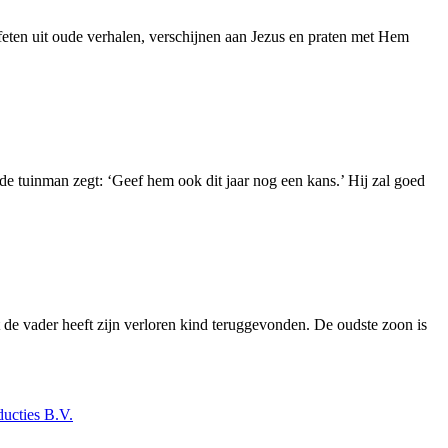
ofeten uit oude verhalen, verschijnen aan Jezus en praten met Hem
e tuinman zegt: ‘Geef hem ook dit jaar nog een kans.’ Hij zal goed
nt de vader heeft zijn verloren kind teruggevonden. De oudste zoon is
ucties B.V.