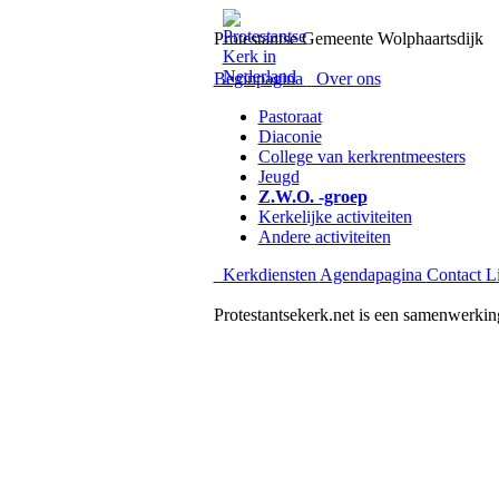
Protestantse Gemeente Wolphaartsdijk
Beginpagina
Over ons
Pastoraat
Diaconie
College van kerkrentmeesters
Jeugd
Z.W.O. -groep
Kerkelijke activiteiten
Andere activiteiten
Kerkdiensten
Agendapagina
Contact
L
Protestantsekerk.net is een samenwerkin