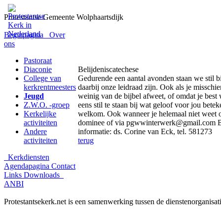
Protestantse Gemeente Wolphaartsdijk
Beginpagina
Over
ons
Pastoraat
Diaconie
Belijdeniscatechese
College van
Gedurende een aantal avonden staan we stil bij
kerkrentmeesters
daarbij onze leidraad zijn. Ook als je misschi
Jeugd
weinig van de bijbel afweet, of omdat je best 
Z.W.O. -groep
eens stil te staan bij wat geloof voor jou bete
Kerkelijke
welkom. Ook wanneer je helemaal niet weet of
activiteiten
dominee of via pgwwinterwerk@gmail.com Bij 
Andere
informatie: ds. Corine van Eck, tel. 581273
activiteiten
terug
Kerkdiensten
Agendapagina
Contact
Links
Downloads
ANBI
Protestantsekerk.net is een samenwerking tussen de dienstenorganisat